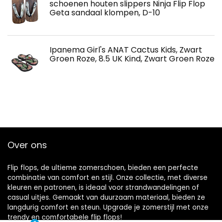
schoenen houten slippers Ninja Flip Flop
Geta sandaal klompen, D-10
Ipanema Girl's ANAT Cactus Kids, Zwart
Groen Roze, 8.5 UK Kind, Zwart Groen Roze
Over ons
Flip flops, de ultieme zomerschoen, bieden een perfecte
combinatie van comfort en stijl. Onze collectie, met diverse
kleuren en patronen, is ideaal voor strandwandelingen of
casual uitjes. Gemaakt van duurzaam materiaal, bieden ze
langdurig comfort en steun. Upgrade je zomerstijl met onze
trendy en comfortabele flip flops!