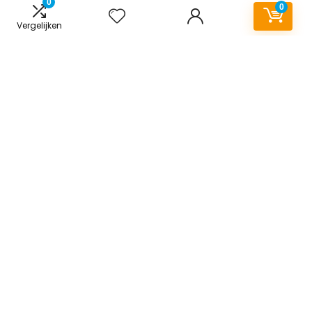
0
0
Vergelijken
Informatie
Contact
Klantenservice
Over ons
Onze webshops
Vacature
Blogs
Privacybeleid
Adverteren
Contact