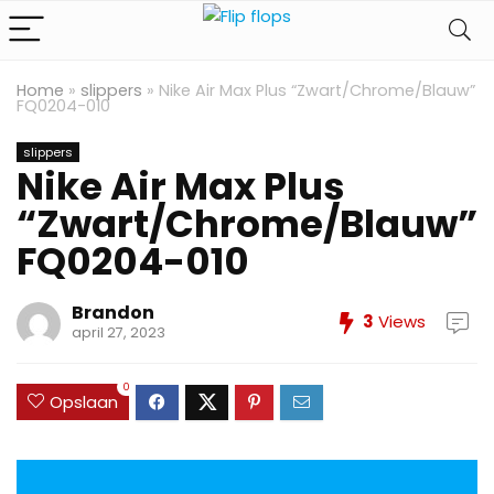
Home
»
slippers
»
Nike Air Max Plus “Zwart/Chrome/Blauw”
FQ0204-010
slippers
Nike Air Max Plus
“Zwart/Chrome/Blauw”
FQ0204-010
Brandon
3
Views
april 27, 2023
0
Opslaan