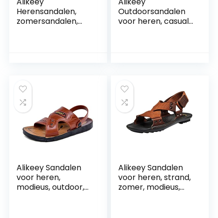
Alikeey
Alikeey
Herensandalen,
Outdoorsandalen
zomersandalen,
voor heren, casual,
ademend, outdoor,
strand,
strandsandalen,
sportschoenen,
casual mode
ademende
sportsandalen
Alikeey Sandalen
Alikeey Sandalen
voor heren,
voor heren, strand,
modieus, outdoor,
zomer, modieus,
woning, sportief,
casual, getijden,
casual,
antislip,
strandschoenen,
comfortabel