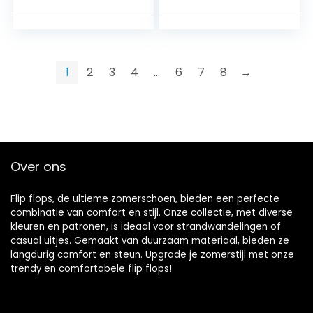
Slipvaste
sandalen Voor
Autoschoenen,
Binnen En
Platte Rubberen
Buiten,Verstelbare
Sandalen Met
Casual Sandalen
Verstelbaar
Met
1
2
3
4
…
6
7
8
→
Klittenband,Black-
Klittenband,Black
42
and white-38
Over ons
Flip flops, de ultieme zomerschoen, bieden een perfecte
combinatie van comfort en stijl. Onze collectie, met diverse
kleuren en patronen, is ideaal voor strandwandelingen of
casual uitjes. Gemaakt van duurzaam materiaal, bieden ze
langdurig comfort en steun. Upgrade je zomerstijl met onze
trendy en comfortabele flip flops!