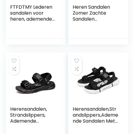
FTFDTMY Lederen
Heren Sandalen
sandalen voor
Zomer Zachte
heren, ademende
Sandalen
zomerstrandschoe
Comfortabele
nen, een paar
Heren Schoenen
schoenen kunnen
Lederen Sandalen
op twee manieren
Grote Maten Heren
worden gedragen,
Romeinse Buiten
bruin, 45
Sandalen,Yellow,40
Herensandalen,
Herensandalen,Str
Strandslippers,
andslippers,Ademe
Ademende
nde Sandalen Met
Sandalen Met
Open Tenen,Platte
Open Tenen,
Rubberen Antislip-