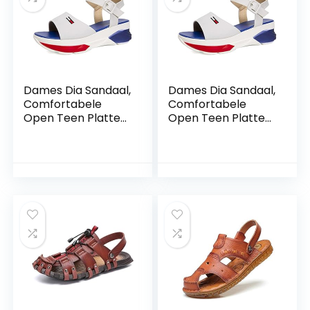
Dames Dia Sandaal,
Dames Dia Sandaal,
Comfortabele
Comfortabele
Open Teen Platte
Open Teen Platte
Sandalen, Elegante
Sandalen, Elegante
Platform Casual
Platform Casual
Sandalen, Antislip
Sandalen, Antislip
Open Teen Wiggen
Open Teen Wiggen
Sandalen, Outdoor
Sandalen, Outdoor
Strand Sandalen
Strand Sandalen
Verstelbare
Verstelbare
Gesp(Size:38
Gesp(Size:39
EU,Color:Wit)
EU,Color:Wit)