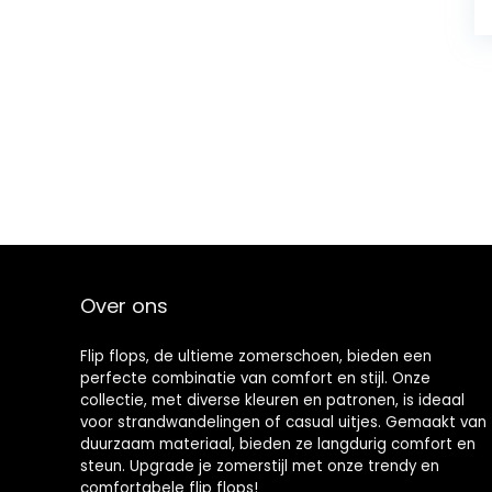
Over ons
Flip flops, de ultieme zomerschoen, bieden een
perfecte combinatie van comfort en stijl. Onze
collectie, met diverse kleuren en patronen, is ideaal
voor strandwandelingen of casual uitjes. Gemaakt van
duurzaam materiaal, bieden ze langdurig comfort en
steun. Upgrade je zomerstijl met onze trendy en
comfortabele flip flops!