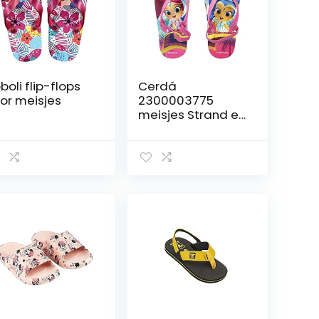
boli flip-flops
Cerdá
or meisjes
2300003775
meisjes Strand en
zwembad
schoenen