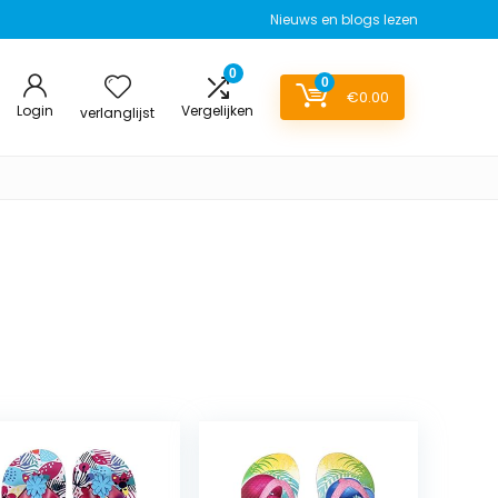
Nieuws en blogs lezen
0
0
€
0.00
Login
Vergelijken
verlanglijst