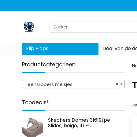
Search
for:
Flip Flops
Deal van de d
Productcategorieën
H
T
Teenslippers meisjes
×
Topdeals!!
Re
Skechers Dames 31619tpe
Slides, beige, 41 EU