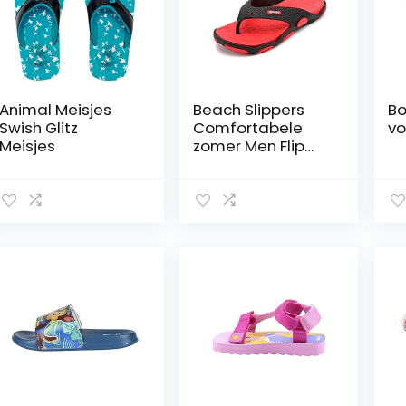
Animal Meisjes
Beach Slippers
Bo
Swish Glitz
Comfortabele
vo
Meisjes
zomer Men Flip
Flops anti-slip
Outdoor Casual
Verfrissende
ademend
Geschikt voor
volwassen
mannen Perfect
Gift,Red,43