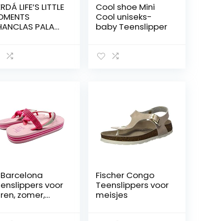
RDÁ LIFE’S LITTLE
Cool shoe Mini
OMENTS
Cool uniseks-
ANCLAS PALA
baby Teenslipper
NNIE uniseks-
nd minnie
ippers
Barcelona
Fischer Congo
enslippers voor
Teenslippers voor
ren, zomer,
meisjes
rand, zwembad,
atte rubberen