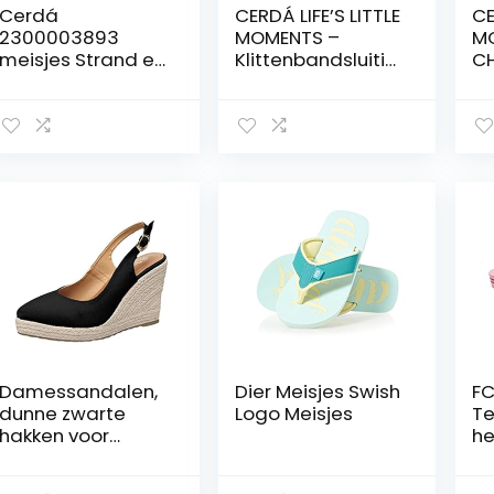
Cerdá
CERDÁ LIFE’S LITTLE
CE
2300003893
MOMENTS –
M
meisjes Strand en
Klittenbandsluitin
CH
zwembad
g voor meisjes,
MI
schoenen
gemaakt van
ki
polyester en
sl
bedrukt met
prinsessenfiguren
, rubberen flip-
flops met
hielbevestiging –
officieel Disney-
licentieproduct
Damessandalen,
Dier Meisjes Swish
FC
dunne zwarte
Logo Meisjes
Te
hakken voor
he
damesbruiloft
st
pl