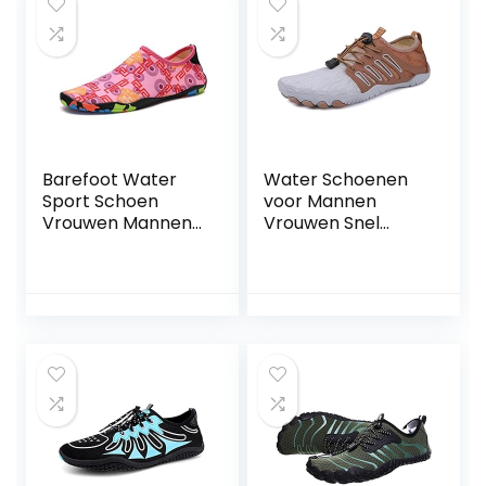
Schoenen Voor
Mannen Vrouwen
(Maat: 41)
Barefoot Water
Water Schoenen
Sport Schoen
voor Mannen
Vrouwen Mannen
Vrouwen Snel
Beach Zwembad
Droog Barefoot
Zand
Strand Aqua Sport
Zwemschoenen
Zwemmen Surf
Snel Drogen Slip
Zwembad
Op Yoga Schoenen
Wandelen Duiken
Unisex Huidsokken
Wandelen,Bruin,45
(kleur : B3, Maat :
43EU/9UK)