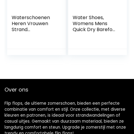
Waterschoenen
Water Shoes,
Heren Vrouwen
Womens Mens
Strand
Quick Dry Barefoot
Zwemschoenen
Beach Walking
Sneldrogende
Kayaking Surfing
Aqua Sokken
Training Schoenen
Zwembad
voor Surf Yoga
Schoenen voor
Water
Surf Yoga Water
Aerobics,Groen,45
Aerobics,zwart,39
Over ons
Flip flops, de ultieme zomerschoen, bieden een perfecte
combinatie van comfort en stijl. Onze collectie, met diverse
kleuren en patronen, is ideaal voor strandwandelingen of
casual uitjes. Gemaakt van duurzaam materiaal, bieden ze
langdurig comfort en steun. Upgrade je zomerstijl met onze
trendy en comfortabele flip flops!