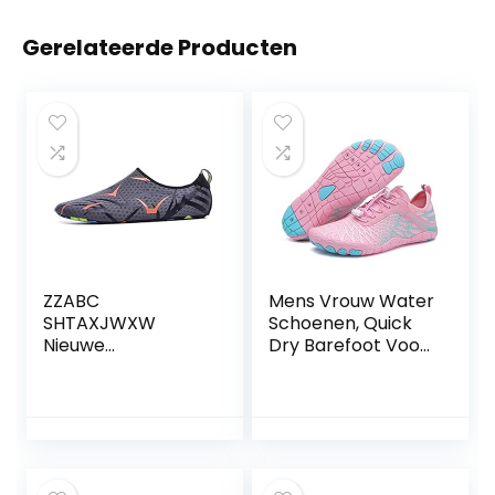
Gerelateerde Producten
ZZABC
Mens Vrouw Water
SHTAXJWXW
Schoenen, Quick
Nieuwe
Dry Barefoot Voor
gymschoenen
Strand Zwemmen
Zwemschoenen
Rivier Zwembad
Watersport Aqua
Meer Wandelen
Zee Strand Surfen
Kajakken Surfen
Slippers Upstream
Schoenen,Roze,37
Light Athletic