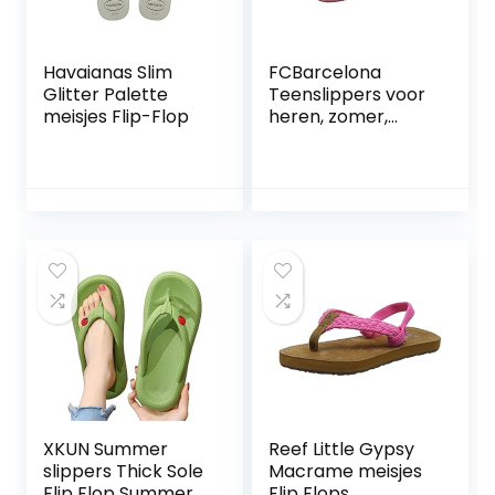
Havaianas Slim
FCBarcelona
Glitter Palette
Teenslippers voor
meisjes Flip-Flop
heren, zomer,
strand, zwembad,
platte rubberen
sandalen,
schoenen,
collectie voetbal
club Barcelona,
gelimiteerde editie
XKUN Summer
Reef Little Gypsy
slippers Thick Sole
Macrame meisjes
Flip Flop Summer
Flip Flops