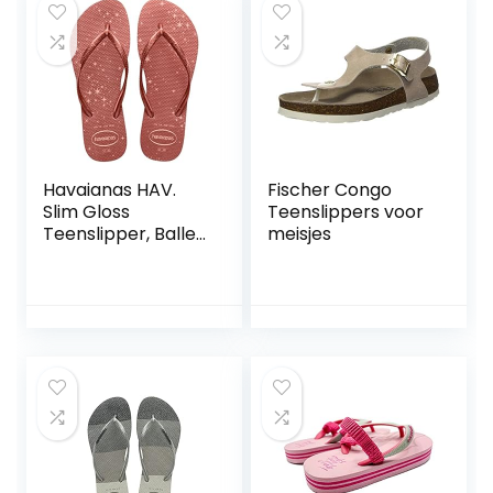
Havaianas HAV.
Fischer Congo
Slim Gloss
Teenslippers voor
Teenslipper, Ballet
meisjes
Rose/Golden
Blush, Ballet Rose
Golden Blush,
27/28 EU