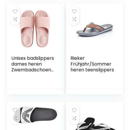
Unisex badslippers
Rieker
dames heren
Frühjahr/Sommer
Zwembadschoene
heren teenslippers
n antislip
ultralichte platte
zachte Sloffen