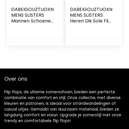
DABEIGOUZTUOXN
DABEIGOUZTUOXN
MENS SLISTERS
MENS SLISTERS
Mannen Schoenen
Heren Dik Sole Flip
Unanimous Flat
Flops Easy Home
Bath Slippers
Slippers Stripy
Zomer Sandalen
Style Outdoor
Indoor Buiten
Slippers Man
Slippers Casual
Schoenen (Color :
Unisex Non-Slip
White, Shoe Size :
Flip Flops Beach
41)
Shoes Beach
(Color : Black, Shoe
Over ons
Size : 4)
Flip flops, de ultieme zomerschoen, bieden een perfecte
combinatie van comfort en stijl. Onze collectie, met diverse
kleuren en patronen, is ideaal voor strandwandelingen of
casual uitjes. Gemaakt van duurzaam materiaal, bieden ze
langdurig comfort en steun. Upgrade je zomerstijl met onze
trendy en comfortabele flip flops!