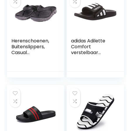
Herenschoenen,
adidas Adilette
Buitenslippers,
Comfort
Casual
verstelbaar
Strandschoenen,
uniseks-kind
Waterdichte En
Teenslipper
Antislip
Herenschoenen
Voor Badkamers,
Doucheschoenen,
Kunnen Buiten
Worden
Gedragen,Black,4
4