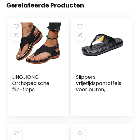
Gerelateerde Producten
LINGJIONG
Slippers,
Orthopedische
vrijetijdspantoffels
flip-flops
voor buiten,
strandsandalen
sportsandalen
voor de zomer,
voor heren, platte
met riem, effen,
strandsandalen,
voor
slipvaste
wandelschoenen
douchesandalen
voor het
zwembad,43