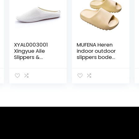
XYAL0003001
MUFENA Heren
Xingyue Aile
indoor outdoor
Slippers &
slippers bodem
Sandalen
antislip bodem
Casual Slippers
slippers heren
Voor Mannen
comfortabele
Sandalen, Slip
zachte bodem,
On Style
mannen en
Rietgras
vrouwen thuis
Materiaal Holle
slippers
Pure Kleuren
Half Sleepte
Schoenen (Kleur
: Grijs, Maat : 43
EU)