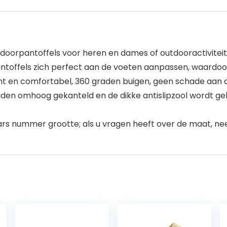
r indoorpantoffels voor heren en dames of outdooractiviteit
antoffels zich perfect aan de voeten aanpassen, waardo
cht en comfortabel, 360 graden buigen, geen schade aan d
graden omhoog gekanteld en de dikke antislipzool wordt g
rs nummer grootte; als u vragen heeft over de maat, ne