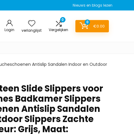
Nieuws en blogs lezen
0
0
€
0.00
Login
Vergelijken
verlanglijst
ucheschoenen Antislip Sandalen Indoor en Outdoor
een Slide Slippers voor
mes Badkamer Slippers
nen Antislip Sandalen
tdoor Slippers Zachte
ur: Grijs, Maat: