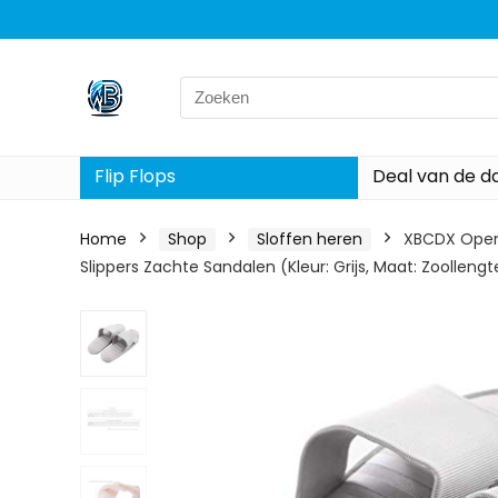
Search
for:
Flip Flops
Deal van de d
Home
Shop
Sloffen heren
XBCDX Open 
Slippers Zachte Sandalen (Kleur: Grijs, Maat: Zoollen