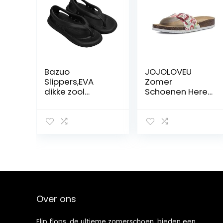
Bazuo
JOJOLOVEU
Slippers,EVA
Zomer
dikke zool
Schoenen Heren
antislip
Orthopedische
sneldrogende
Sandalen Kurk
flip-flop |
Slippers Slip op
Antislip
Casual Flip Flop
badslippers
Maat 35-45
voor buiten op
Schoenen Zwart
het strand Youxi
Bruin Wit Roze
Over ons
Flip flops, de ultieme zomerschoen, bieden een