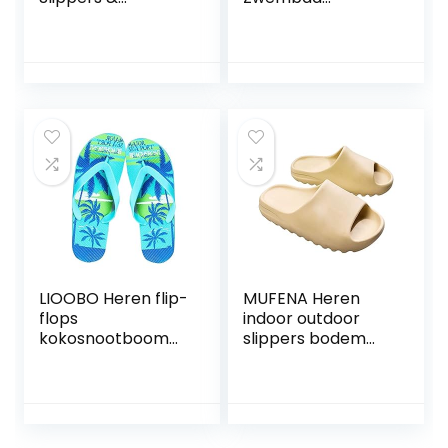
Sandalen Casual
Schoenen, Dames
Slippers Voor
zomer flip-flops,
Mannen Sandalen,
strass platte
Slip On Style
lederen slippers-
Rietgras Materiaal
Holle Pure Kleuren
Half Sleepte
Schoenen (Kleur :
Grijs, Maat : 43 EU)
LIOOBO Heren flip-
MUFENA Heren
flops
indoor outdoor
kokosnootboom
slippers bodem
antislip pantoffels
antislip bodem
voor strandbad (L
slippers heren
43-44/285)
comfortabele
zachte bodem,
mannen en