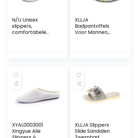
N/U Unisex
XLLJA
slippers,
Badpantoffels
comfortabele
Voor Mannen,
voetboog
Vrouwen, Kid,
ondersteuning
Binnen- & Buiten
antislip slippers,
Vloer, Zomer
verstelbare riem,
gatschoenen flip-
dubbele gesp riem
flops mannen en
slippers
vrouwen Slippers
strandschoenen
XYAL0003001
XLLJA Slippers
Xingyue Aile
Slide Sandalen
Slippers &
Zwembad