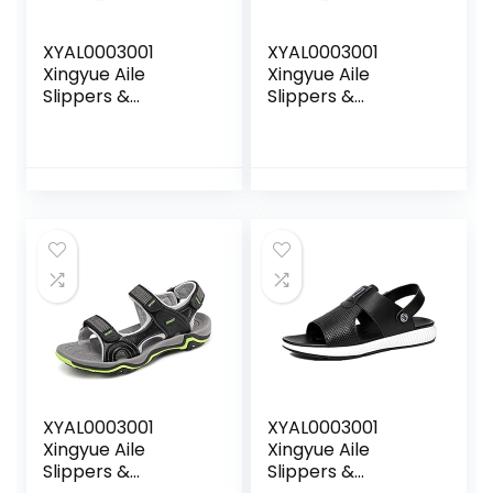
XYAL0003001
XYAL0003001
Xingyue Aile
Xingyue Aile
Slippers &
Slippers &
Sandalen Outdoor
Sandalen Outdoor
Water Sandalen
Water Sandalen
Voor Mannen, Lace
Voor Mannen, Lace
Up Stijl Mesh
Up Stijl Mesh
Materiaal
Materiaal
Persoonlijkheid
Persoonlijkheid
Weven Eenvoudige
Weven Eenvoudige
Pure Kleuren
Pure Kleuren
Schoenen (Kleur:
Schoenen (Kleur:
Zwart, Maat : 45
Donker Bruin, Maat
EU)
: 42 EU)
XYAL0003001
XYAL0003001
Xingyue Aile
Xingyue Aile
Slippers &
Slippers &