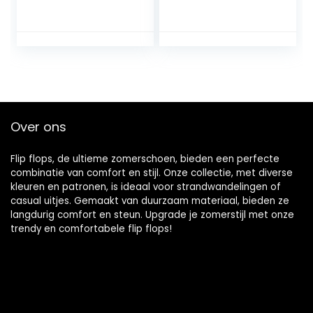
Sandalen Outdoor
Sandalen Mode
Water Sandalen
Sandalen Voor
Voor Mannen, Slip
Mannen, Slip On
On Style OX
Stijl OX Lederen
Lederen Schoenen
Slipper
slijtvaste teen
Metaaldecor
Haak&Loop Band
Persoonlijkheid
Schoenen (Kleur :
Textuur Dual
Bruin, Maat : 36 EU)
Purpose Schoenen
Over ons
(Kleur : Zwart,
Maat : 48 EU)
Flip flops, de ultieme zomerschoen, bieden een perfecte
combinatie van comfort en stijl. Onze collectie, met diverse
kleuren en patronen, is ideaal voor strandwandelingen of
casual uitjes. Gemaakt van duurzaam materiaal, bieden ze
langdurig comfort en steun. Upgrade je zomerstijl met onze
trendy en comfortabele flip flops!