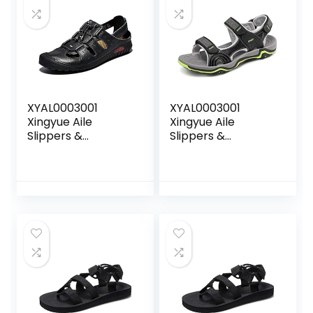
XYAL0003001
XYAL0003001
Xingyue Aile
Xingyue Aile
Slippers &
Slippers &
Sandalen Zomer
Sandalen Outdoor
Strand Sandalen
Water Sandalen
voor Mannen, Lace
Voor Mannen, Slip
up Echt Lederen
On Style OX
Slipper Hollow out
Lederen Schoenen
Handgemaakte
slijtvaste teen
Borduurwerk
Haak&Loop Band
Gesloten teen
Schoenen (Kleur :
Water Schoenen
Zwart, Maat : 45
(Kleur: Zwart, Maat
EU)
: 38 EU)