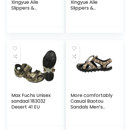
Xingyue Aile
Xingyue Aile
Slippers &
Slippers &
Sandalen Outdoor
Sandalen Zomer
Water Sandalen
Outdoor
Voor Mannen, Slip
Ademende Strand
On Style Suede OX
Sandalen Voor
lederen schoenen
Mannen, Echt Leer
slijtvaste teen
Comfortabele
haak & lus riem
Schoenen Anti-slip
schoenen (Kleur :
Platte Ronde Open
grijs, Maat : 40 EU)
teen Haak & Loop
Band Schoenen
Max Fuchs Unisex
More comfortably
sandaal 18303Z
Casual Baotou
Desert 41 EU
Sandals Men’s
Outdoor Sandals
Wading Men’s
Beach River Shoes