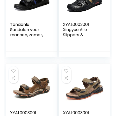
Tanxianlu
XYAL0003001
Sandalen voor
Xingyue Aile
mannen, zomer,
Slippers &
zwart,
Sandalen Zomer
strandsandalen,
Strand Sandalen
platte schoenen
voor Mannen, Lace
up Echt Lederen
Slipper Hollow out
Handgemaakte
Borduurwerk
Gesloten teen
Water Schoenen
(Kleur: Zwart, Maat
: 38 EU)
XYAL0003001
XYAL0003001