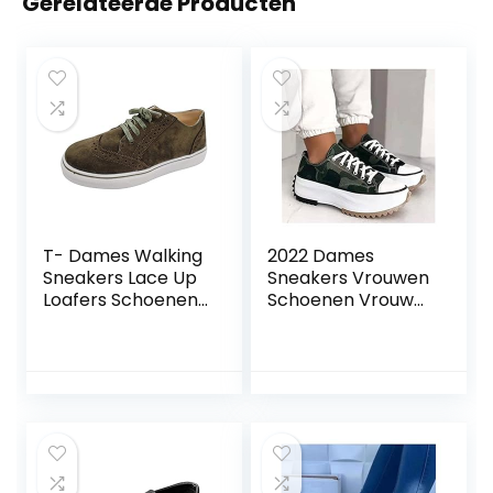
Gerelateerde Producten
T- Dames Walking
2022 Dames
Sneakers Lace Up
Sneakers Vrouwen
Loafers Schoenen
Schoenen Vrouw
Gymschoenen
Tennis Schoenen
Vrijetijdsschoenen
Canvas Schoen
Trainers
Vrouwelijke Casual
Sportschoenen
Schoenen Dames
Trainers
Sportschoenen
Hardloopschoene
Platform Sneaker
n Sneakers
Hollow Out
Trainers
Schoenen Mode