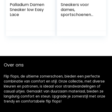
Palladium Damen
Sneakers voor
Sneaker low Easy
dames,
Lace
sportschoenen
voor dames, plat,
ademend, casual,
met mesh-snit,
lage
gymschoenen met
veters voor dames
met hak
Over ons
Flip flops, de ultieme zomerschoen, bieden een perfecte
combinatie van comfort en stijl. Onze collectie, met diverse
kleuren en patronen, is ideaal voor strandwandelingen of
casual uitjes. Gemaakt van duurzaam materiaal, bieden ze
langdurig comfort en steun. Upgrade je zomerstijl met onze
trendy en comfortabele flip flops!