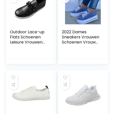
Joggingschoenen
Trainers
Wandelschoenen
Comfortabele
Schoenen (Kleur:
Stijl P, Maat: 42)
Outdoor Lace-up
2022 Dames
Flats Schoenen
Sneakers Vrouwen
Leisure Vrouwen
Schoenen Vrouw
Ademend Kleur
Tennis Schoenen
Casual Sneakers
Canvas Schoen
Mode Vrouwen
Vrouwelijke Casual
casual schoenen
Schoenen Dames
Slip on Sneakers
Sportschoenen
voor Mannen
Platform Sneaker
Breed (zwart, 5.5)
Hollow Out
Schoenen Mode
Trainers
Comfortabele
Schoenen (Kleur:
Stijl N, Maat: 42)