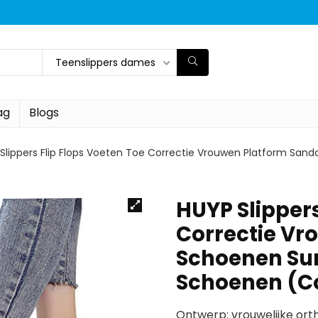
Teenslippers dames
ag
Blogs
Slippers Flip Flops Voeten Toe Correctie Vrouwen Platform Sa
HUYP Slippers
Correctie Vr
Schoenen Su
Schoenen (Colo
Ontwerp: vrouwelijke or