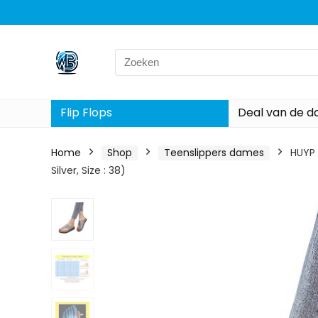
Search
for:
Flip Flops
Deal van de d
Home
Shop
Teenslippers dames
HUYP 
Silver, Size : 38)