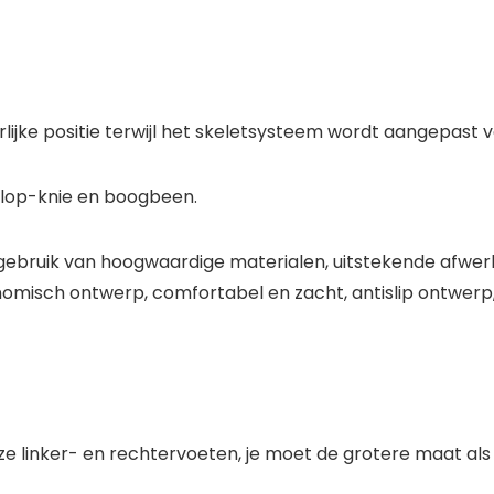
lijke positie terwijl het skeletsysteem wordt aangepast 
klop-knie en boogbeen.
 gebruik van hoogwaardige materialen, uitstekende afwerk
rgonomisch ontwerp, comfortabel en zacht, antislip ontwer
n onze linker- en rechtervoeten, je moet de grotere maat al