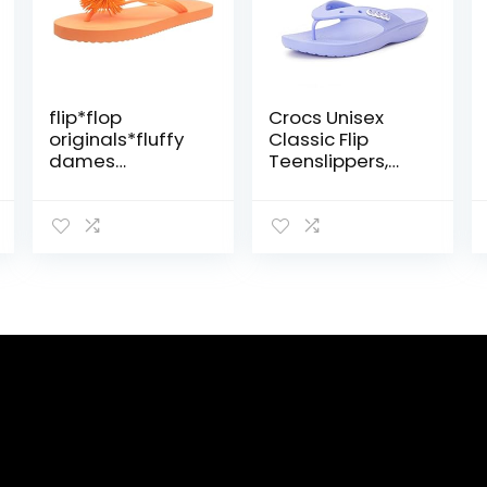
flip*flop
Crocs Unisex
originals*fluffy
Classic Flip
dames
Teenslippers,
origineel*fluffy
blauw