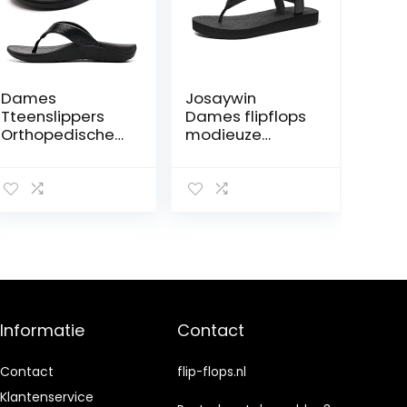
Dames
Josaywin
Tteenslippers
Dames flipflops
Orthopedische
modieuze
Flip Flops Zomer
flipflops yoga,
Pantoffels
mat, platte
Comfortabele
zomersandalen,
thuis, zacht,
comfortabel,
antislip,
zomersandalen,
voor reizen,
zwart, bruin, grijs,
36-44
Informatie
Contact
Contact
flip-flops.nl
Klantenservice