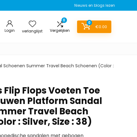
Nieuws en blogs lezen
0
0
€
0.00
Login
Vergelijken
verlanglijst
ndal Schoenen Summer Travel Beach Schoenen (Color :
 Flip Flops Voeten Toe
ouwen Platform Sandal
mmer Travel Beach
r : Silver, Size : 38)
thopedische sandalen met gebogen