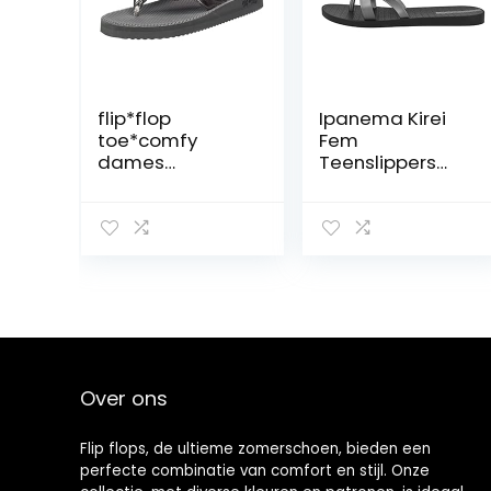
flip*flop
Ipanema Kirei
toe*comfy
Fem
dames
Teenslippers
Toe*comfortab
voor dames,
el
roze, 36 EU
Over ons
Flip flops, de ultieme zomerschoen, bieden een
perfecte combinatie van comfort en stijl. Onze